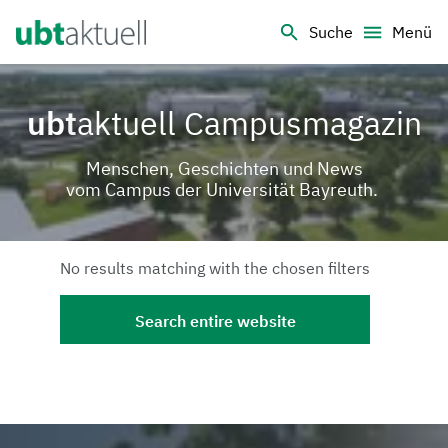
Logo Universität Bayreuth
Suche
Menü
ubt
aktuell Campusmagazin
Menschen, Geschichten und News
vom Campus der Universität Bayreuth.
No results matching with the chosen filters
Search entire website