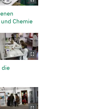
ienen
ie und Chemie
 die