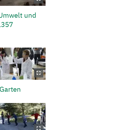
r Umwelt und
1357
-Garten