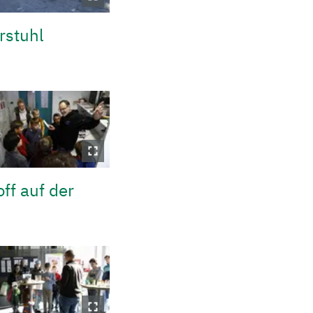
rstuhl
ff auf der