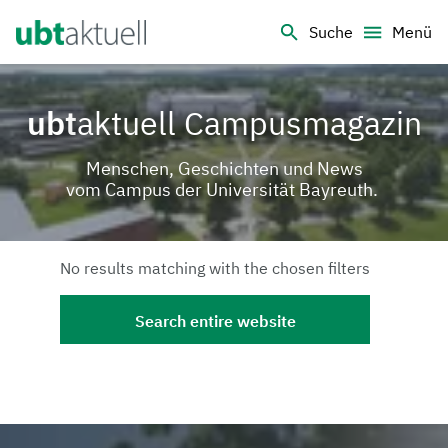
Logo Universität Bayreuth
Suche
Menü
ubt
aktuell Campusmagazin
Menschen, Geschichten und News
vom Campus der Universität Bayreuth.
No results matching with the chosen filters
Search entire website