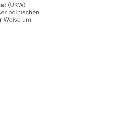
tät (UKW)
ser polnischen
er Weise um