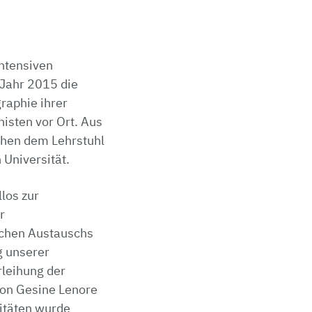
ntensiven
 Jahr 2015 die
raphie ihrer
isten vor Ort. Aus
chen dem Lehrstuhl
 Universität.
los zur
r
schen Austauschs
g unserer
rleihung der
von Gesine Lenore
itäten wurde