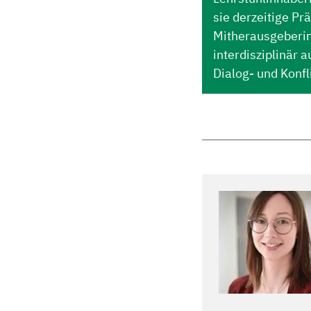
sie derzeitige Prä
Mitherausgeberin 
interdisziplinär
Dialog- und Konf