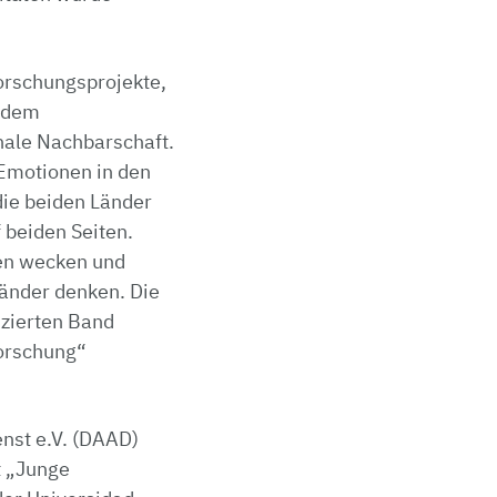
rschungsprojekte,
d dem
nale Nachbarschaft.
 Emotionen in den
die beiden Länder
 beiden Seiten.
nen wecken und
änder denken. Die
izierten Band
forschung“
nst e.V. (DAAD)
t „Junge