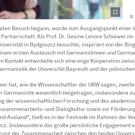
aten Besuch begann, wurde zum Ausgangspunkt einer i
Partnerschaft: Als Prof. Dr. Gesine Lenore Schiewer im
iversität in Bydgoszcz besuchte, inspiriert von der Biog
einem ersten Austausch mit Germanistinnen und German
n Kontakt entwickelte sich eine enge Kooperation zwis
 Germanistik der Universität Bayreuth und der polnischen
er hat, wie die Wissenschaftler der UKW sagen, zweifel
r Germanistik wesentlich beigetragen, insbesondere zu
ung der wissenschaftlichen Forschung und des akademi
Zusammenarbeits- und Dialogkultur sowie zur Förderun
und Ausland“, hieß es in der Festrede im Rahmen der Ve
zcz. Insbesondere das große persönliche Engagement 
rung der Zusammenarbeit zwischen den beiden Univers