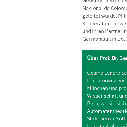
Generationen in der
Nacional de Colombi
geleitet wurde. Mi
Kooperationen zwis
und ihren Partnerin
Germanistik in Deu
Über Prof. Dr. G
Gesine Lenore Sc
Literaturwissens
München und pro
Wissenschaft und 
Bern, wo sie sich
Automatentheorie
Stationen in Göt
Lehrstuhlinhaberi