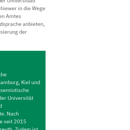
der Universidad
chiewer in die Wege
gen Amtes
mdsprache anbieten,
isierung der
che
Hamburg, Kiel und
 semiotische
der Universität
d
te. Nach
e seit 2015
yreuth. Zudem ist