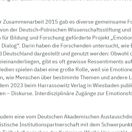
er Zusammenarbeit 2015 gab es diverse gemeinsame Fo
von der Deutsch-Polnischen Wissenschaftsstiftung un
für Bildung und Forschung geförderte Projekt „Emotio
 Dialog“. Darin haben die Forschenden untersucht, wie
d Deutschland dargestellt und genutzt werden: Obwohl 
ieinanderliegen, gibt es oft gewisse Ressentiments auf
edien spielen dabei eine große Rolle, weil sie Emotio
en, wie Menschen über bestimmte Themen und andere L
 dem 2023 beim Harrassowitz Verlag in Wiesbaden publ
n – Diskurse. Interdisziplinäre Zugänge zur Emotions
 zudem eine vom Deutschen Akademischen Austauschdie
stische Institutionspartnerschaft mit dem Schwerpunk