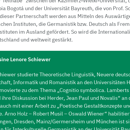
 Teilhabe“ zwischen der Kazimierz-Wielki-Universität, 
a Bogotá und der Universität Bayreuth, die von Prof. S
t dieser Partnerschaft werden aus Mitteln des Auswärti
chen Instituten, die Germanistik bzw. Deutsch als Fre
stituten im Ausland gefördert. So wird die International
tschland und weltweit gestärkt.
esine Lenore Schiewer
hiewer studierte Theoretische Linguistik, Neuere deuts
chaft, Informatik und Romanistik an den Universitäten 
movierte zu dem Thema „Cognitio symbolica. Lamberts
ihre Diskussion bei Herder, Jean Paul und Novalis“ an 
 auch mit einer Arbeit zu „Poetische Gestaltkonzepte un
. Arno Holz – Robert Musil – Oswald Wiener“ habilitier
tingen, Dresden, Mainz/Germersheim und München ist si
n für Interkulturelle Germanistik an der Universität Ba